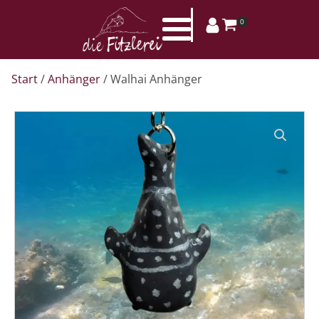
0
Start
/
Anhänger
/ Walhai Anhänger