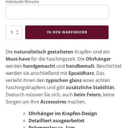
Individuelle Wünsche
Krapfen
IN DEN WARENKORB
Ohrringe
Menge
Die
naturalistisch gestalteten
Krapfen sind ein
Must-have
für die Faschingszeit. Die
Ohrhänger
werden
handgemacht
und
handbemalt
. Beschichtet
werden sie anschließend mit
Epoxidharz
. Das
verleiht ihnen den
typischen glanz
eines echten
Faschingskrapfens und gibt
zusätzliche Stabilität
.
Dadurch müssen Sie sich, auch
beim Feiern
, keine
Sorgen um Ihre
Accessoires
machen.
Ohrhänger im Krapfen-Design
Detailliert ausgearbeitet
Polymerclay ca. 1cm